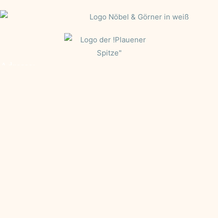
Adresse:
Nöbel & Görner
Spitzen und Stickereien GmbH Siehdichfürer Straße 5
08223 Grünbach
– Sachsen – Deutschland –
Kontakt
+49 (0) 3745 222170
info@noebel-goerner.de
Partner